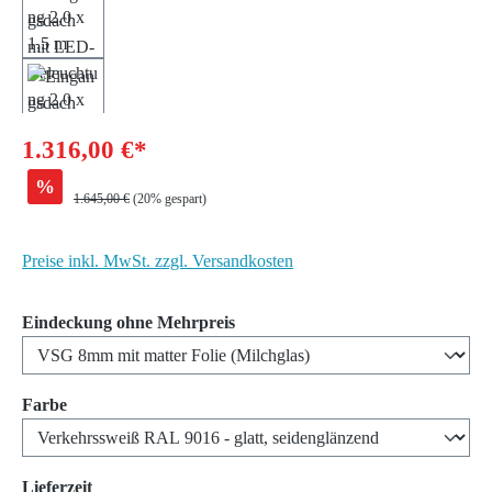
1.316,00 €*
%
Regulärer Preis:
1.645,00 €
(20% gespart)
Preise inkl. MwSt. zzgl. Versandkosten
auswählen
Eindeckung ohne Mehrpreis
auswählen
Farbe
auswählen
Lieferzeit