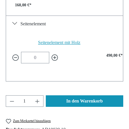
160,00 €*
Seitenelement
Seitenelement mit Holz
490,00 €*
Produkt Anzahl: Gib den gewünschten Wert ein 
In den Warenkorb
Zum Merkzettel hinzufügen