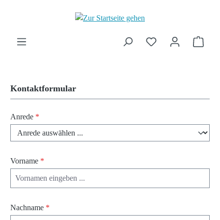
Zum Hauptinhalt springen
Ware
Kontaktformular
Anrede
*
Vorname
*
Nachname
*