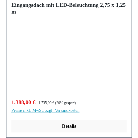
Eingangsdach mit LED-Beleuchtung 2,75 x 1,25
m
Verkaufspreis:
Regulärer Preis:
1.388,00 €
1.735,00 €
(20% gespart)
Preise inkl. MwSt. zzgl. Versandkosten
Details