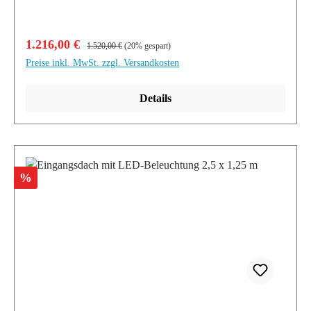
Verkaufspreis:
Regulärer Preis:
1.216,00 €
1.520,00 €
(20% gespart)
Preise inkl. MwSt. zzgl. Versandkosten
Details
Rabatt
%