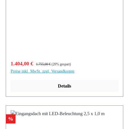
Verkaufspreis:
Regulärer Preis:
1.404,00 €
1.755,00 €
(20% gespart)
Preise inkl. MwSt. zzgl. Versandkosten
Details
Rabatt
%