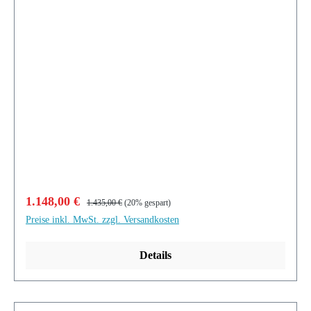
Verkaufspreis:
Regulärer Preis:
1.148,00 €
1.435,00 €
(20% gespart)
Preise inkl. MwSt. zzgl. Versandkosten
Details