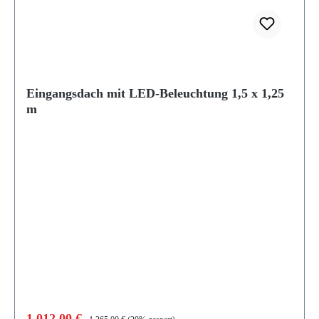
Eingangsdach mit LED-Beleuchtung 1,5 x 1,25
m
Verkaufspreis:
Regulärer Preis:
1.012,00 €