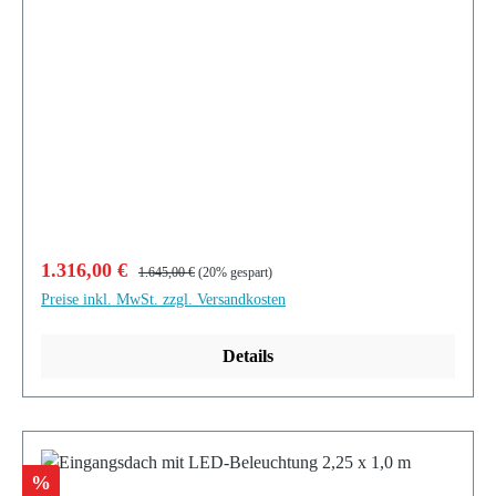
Verkaufspreis:
Regulärer Preis:
1.316,00 €
1.645,00 €
(20% gespart)
Preise inkl. MwSt. zzgl. Versandkosten
Details
Rabatt
%