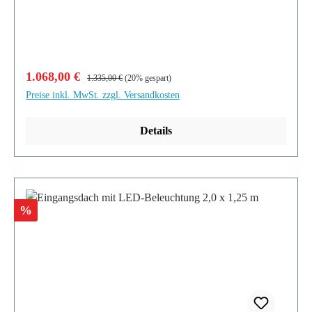
Verkaufspreis:
Regulärer Preis:
1.068,00 €
1.335,00 €
(20% gespart)
Preise inkl. MwSt. zzgl. Versandkosten
Details
Rabatt
%