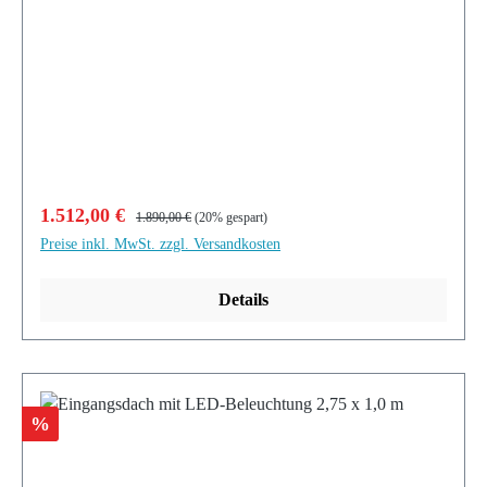
Verkaufspreis:
Regulärer Preis:
1.512,00 €
1.890,00 €
(20% gespart)
Preise inkl. MwSt. zzgl. Versandkosten
Details
Rabatt
%