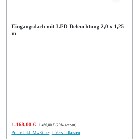
Eingangsdach mit LED-Beleuchtung 2,0 x 1,25
m
Verkaufspreis:
Regulärer Preis:
1.168,00 €
1.460,00 €
(20% gespart)
Preise inkl. MwSt. zzgl. Versandkosten