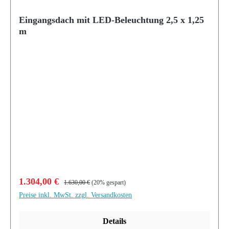
Eingangsdach mit LED-Beleuchtung 2,5 x 1,25
m
Verkaufspreis:
Regulärer Preis:
1.304,00 €
1.630,00 €
(20% gespart)
Preise inkl. MwSt. zzgl. Versandkosten
Details