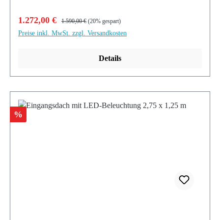
Verkaufspreis:
Regulärer Preis:
1.272,00 €
1.590,00 €
(20% gespart)
Preise inkl. MwSt. zzgl. Versandkosten
Details
Rabatt
%