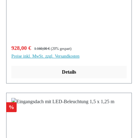
Verkaufspreis:
Regulärer Preis:
928,00 €
1.160,00 €
(20% gespart)
Preise inkl. MwSt. zzgl. Versandkosten
Details
Rabatt
%