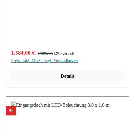
Verkaufspreis:
Regulärer Preis:
1.584,00 €
1.980,00 €
(20% gespart)
Preise inkl. MwSt. zzgl. Versandkosten
Details
Rabatt
%