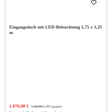
Eingangsdach mit LED-Beleuchtung 1,75 x 1,25
m
Verkaufspreis:
Regulärer Preis:
1.076,00 €
1.345,00 €
(20% gespart)