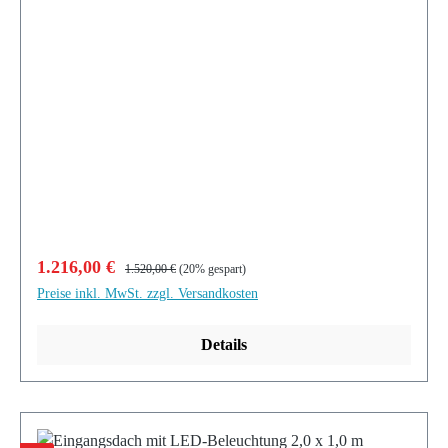
Verkaufspreis:
Regulärer Preis:
1.216,00 €
1.520,00 €
(20% gespart)
Preise inkl. MwSt. zzgl. Versandkosten
Details