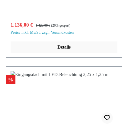
Verkaufspreis:
Regulärer Preis:
1.136,00 €
1.420,00 €
(20% gespart)
Preise inkl. MwSt. zzgl. Versandkosten
Details
Rabatt
%