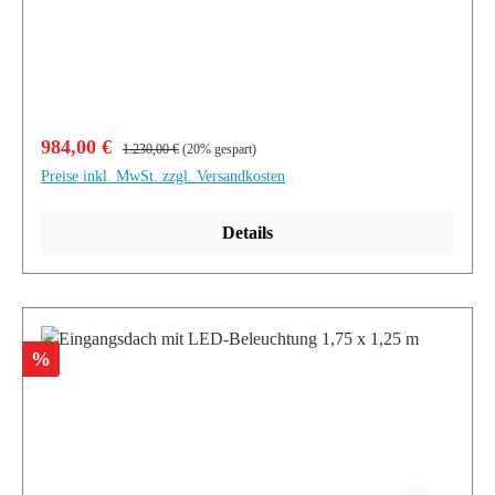
Verkaufspreis:
Regulärer Preis:
984,00 €
1.230,00 €
(20% gespart)
Preise inkl. MwSt. zzgl. Versandkosten
Details
Rabatt
%