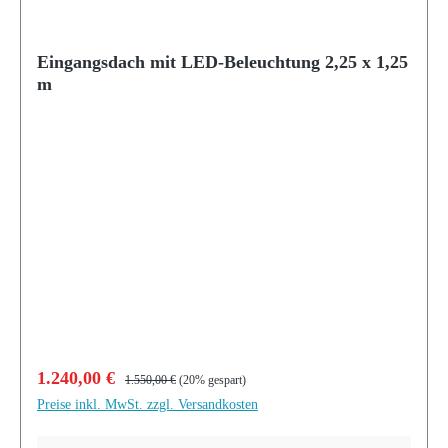
Eingangsdach mit LED-Beleuchtung 2,25 x 1,25
m
Verkaufspreis:
Regulärer Preis:
1.240,00 €
1.550,00 €
(20% gespart)
Preise inkl. MwSt. zzgl. Versandkosten