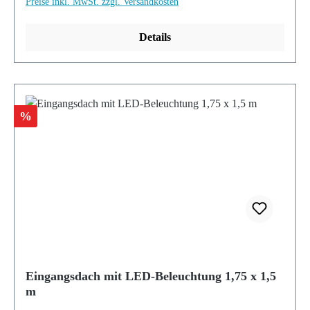
Preise inkl. MwSt. zzgl. Versandkosten
Details
Rabatt
%
Eingangsdach mit LED-Beleuchtung 1,75 x 1,5
m