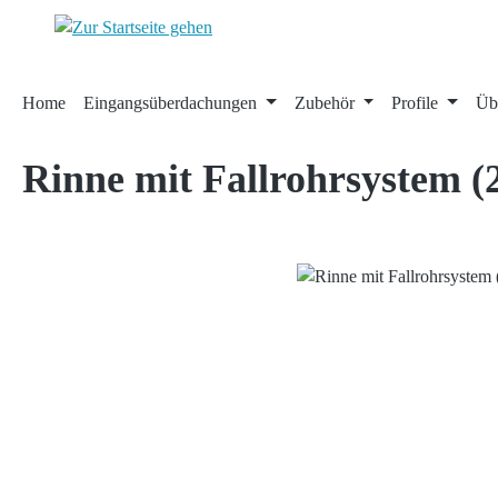
 Hauptinhalt springen
Zur Suche springen
Zur Hauptnavigation springen
Home
Eingangsüberdachungen
Zubehör
Profile
Üb
Rinne mit Fallrohrsystem 
Bildergalerie überspringen