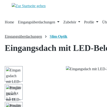
 Hauptinhalt springen
Zur Suche springen
Zur Hauptnavigation springen
Home
Eingangsüberdachungen
Zubehör
Profile
Üb
Eingangsüberdachungen
Slim-Optik
Eingangsdach mit LED-Bele
Bildergalerie überspringen