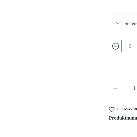
Seiten
Produkt A
Zum Merkzett
Produktnum