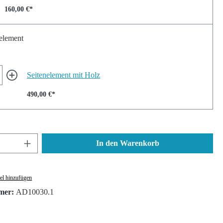
160,00 €*
element
Seitenelement mit Holz
490,00 €*
nzahl: Gib den gewünschten Wert ein oder ben
In den Warenkorb
el hinzufügen
mer:
AD10030.1