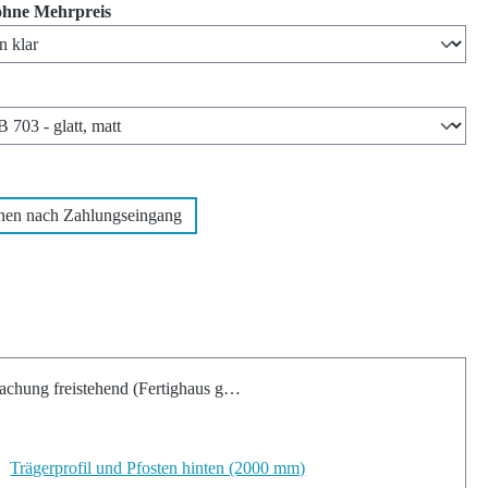
auswählen
ohne Mehrpreis
len
wählen
hen nach Zahlungseingang
chung freistehend (Fertighaus geeignet)
Trägerprofil und Pfosten hinten (2000 mm)