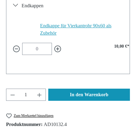
Endkappen
Endkappe für Vierkantrohr 90x60 als
Zubehör
10,00 €*
Produkt Anzahl: Gib den gewünschten Wert ein 
In den Warenkorb
Zum Merkzettel hinzufügen
Produktnummer:
AD10132.4