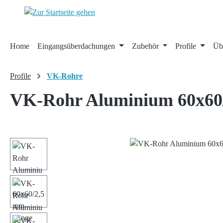
 Hauptinhalt springen
Zur Suche springen
Zur Hauptnavigation springen
Home
Eingangsüberdachungen
Zubehör
Profile
Üb
Profile
VK-Rohre
VK-Rohr Aluminium 60x60
Bildergalerie überspringen