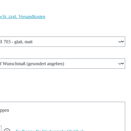
wSt. zzgl. Versandkosten
len
wählen
ppen