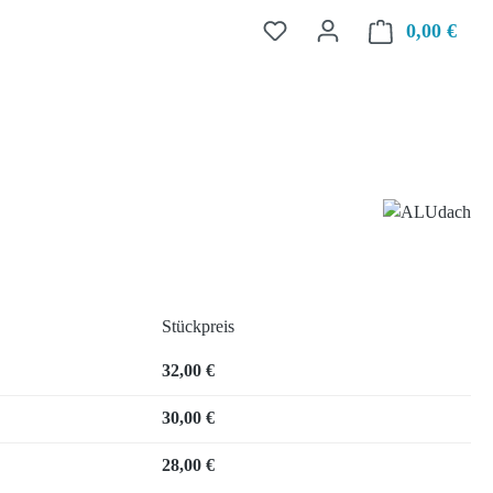
0,00 €
Ware
Stückpreis
32,00 €
30,00 €
28,00 €