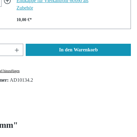
Endkappe für Vierkantrohr 60x60 als
Zubehör
10,00 €*
nzahl: Gib den gewünschten Wert ein oder ben
In den Warenkorb
el hinzufügen
mer:
AD10134.2
0 mm"