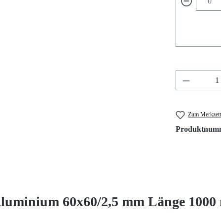
Produkt A
Zum Merkzett
Produktnum
Aluminium 60x60/2,5 mm Länge 100