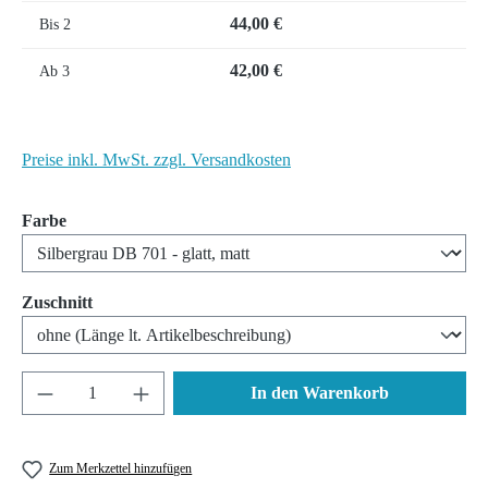
44,00 €
Bis
2
42,00 €
Ab
3
Preise inkl. MwSt. zzgl. Versandkosten
auswählen
Farbe
auswählen
Zuschnitt
Produkt Anzahl: Gib den gewünschten Wert ein 
In den Warenkorb
Zum Merkzettel hinzufügen