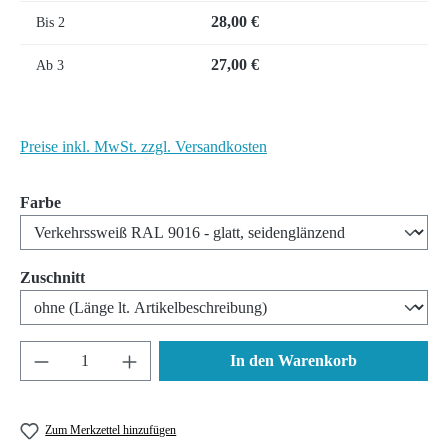
28,00 €
Bis
2
27,00 €
Ab
3
Preise inkl. MwSt. zzgl. Versandkosten
auswählen
Farbe
auswählen
Zuschnitt
Produkt Anzahl: Gib den gewünschten Wert ein 
In den Warenkorb
Zum Merkzettel hinzufügen