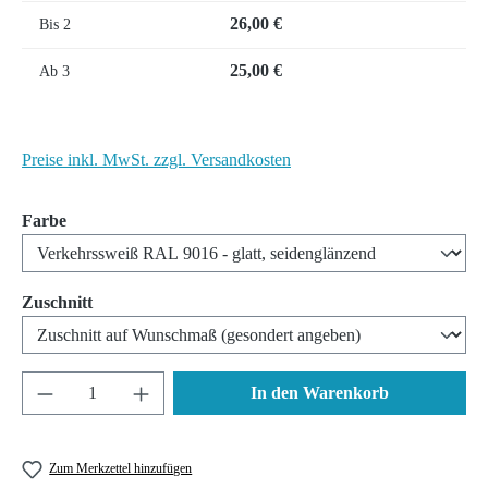
26,00 €
Bis
2
25,00 €
Ab
3
Preise inkl. MwSt. zzgl. Versandkosten
auswählen
Farbe
auswählen
Zuschnitt
Produkt Anzahl: Gib den gewünschten Wert ein 
In den Warenkorb
Zum Merkzettel hinzufügen