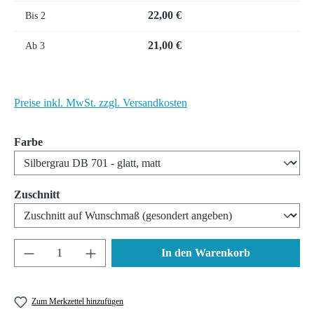
22,00 €
Bis
2
21,00 €
Ab
3
Preise inkl. MwSt. zzgl. Versandkosten
auswählen
Farbe
auswählen
Zuschnitt
Produkt Anzahl: Gib den gewünschten Wert ein 
In den Warenkorb
Zum Merkzettel hinzufügen