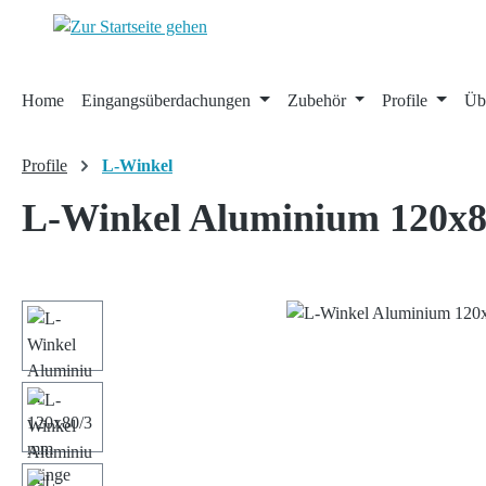
 Hauptinhalt springen
Zur Suche springen
Zur Hauptnavigation springen
Home
Eingangsüberdachungen
Zubehör
Profile
Üb
Profile
L-Winkel
L-Winkel Aluminium 120x
Bildergalerie überspringen