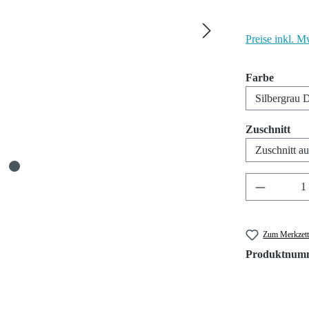
Preise inkl. M
auswäh
Farbe
aus
Zuschnitt
Produkt A
Zum Merkzett
Produktnum