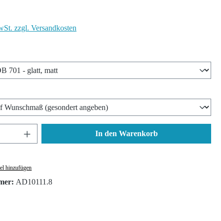
wSt. zzgl. Versandkosten
len
wählen
nzahl: Gib den gewünschten Wert ein oder ben
In den Warenkorb
el hinzufügen
mer:
AD10111.8