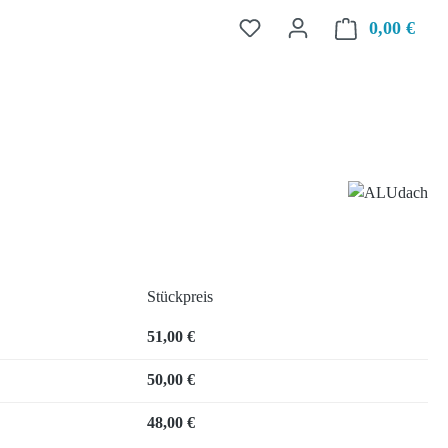
0,00 €
Ware
Stückpreis
51,00 €
50,00 €
48,00 €