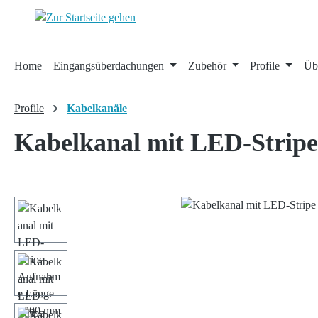
 Hauptinhalt springen
Zur Suche springen
Zur Hauptnavigation springen
Home
Eingangsüberdachungen
Zubehör
Profile
Üb
Profile
Kabelkanäle
Kabelkanal mit LED-Strip
Bildergalerie überspringen