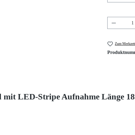
Produkt A
Zum Merkzett
Produktnum
l mit LED-Stripe Aufnahme Länge 