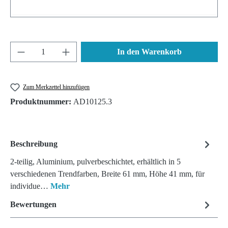
Produkt Anzahl: Gib den gewünschten Wert ein 
In den Warenkorb
Zum Merkzettel hinzufügen
Produktnummer:
AD10125.3
Beschreibung
2-teilig, Aluminium, pulverbeschichtet, erhältlich in 5
verschiedenen Trendfarben, Breite 61 mm, Höhe 41 mm, für
individue…
Mehr
Bewertungen