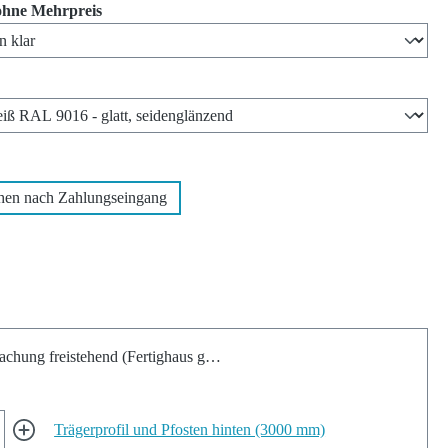
auswählen
ohne Mehrpreis
len
wählen
hen nach Zahlungseingang
chung freistehend (Fertighaus geeignet)
Trägerprofil und Pfosten hinten (3000 mm)