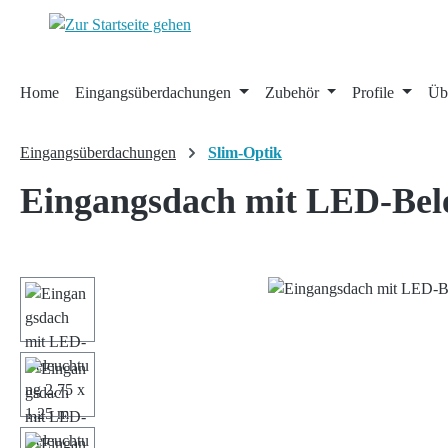
 Hauptinhalt springen
Zur Suche springen
Zur Hauptnavigation springen
Home
Eingangsüberdachungen
Zubehör
Profile
Üb
Eingangsüberdachungen
Slim-Optik
Eingangsdach mit LED-Bele
Bildergalerie überspringen