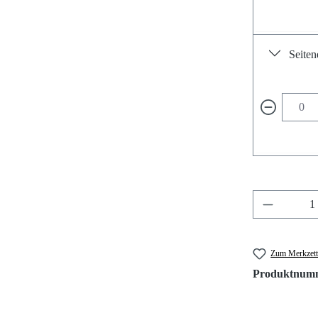
Seiten
Produkt A
Zum Merkzett
Produktnum