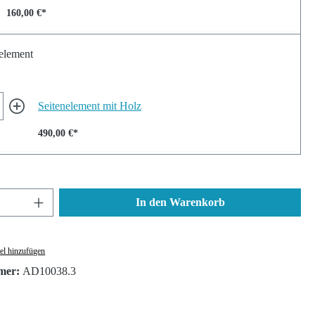
160,00 €*
element
Seitenelement mit Holz
490,00 €*
nzahl: Gib den gewünschten Wert ein oder ben
In den Warenkorb
el hinzufügen
mer:
AD10038.3