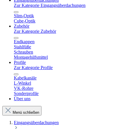
Eingangsüberdachungen
Zur Kategorie Eingangsüberdachungen
Slim-Optik
Cube-Optik
Zubehör
Zur Kategorie Zubehör
Endkappen
Stahlfüße
Schrauben
Montagehilfsmittel
Profile
Zur Kategorie Profile
Kabelkanäle
L-Winkel
VK-Rohre
Sonderprofile
Über uns
Menü schließen
Eingangsüberdachungen