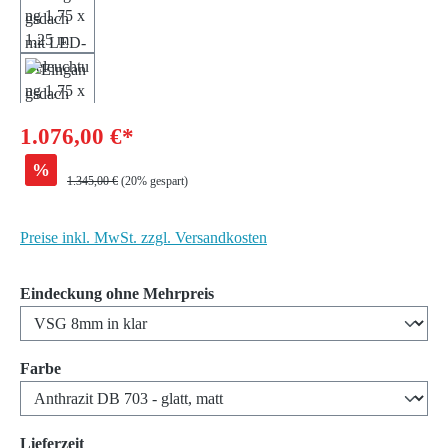
1.076,00 €*
%
Regulärer Preis:
1.345,00 €
(20% gespart)
Preise inkl. MwSt. zzgl. Versandkosten
auswählen
Eindeckung ohne Mehrpreis
auswählen
Farbe
auswählen
Lieferzeit