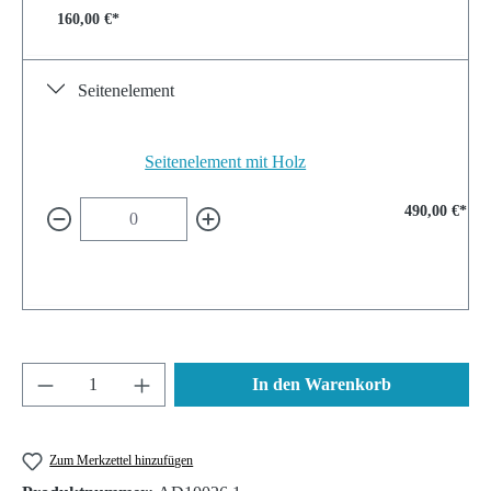
160,00 €*
Seitenelement
Seitenelement mit Holz
490,00 €*
Produkt Anzahl: Gib den gewünschten Wert ein 
In den Warenkorb
Zum Merkzettel hinzufügen