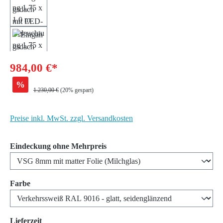
984,00 €*
%
Regulärer Preis:
1.230,00 €
(20% gespart)
Preise inkl. MwSt. zzgl. Versandkosten
auswählen
Eindeckung ohne Mehrpreis
auswählen
Farbe
auswählen
Lieferzeit