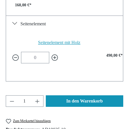
160,00 €*
Seitenelement
Seitenelement mit Holz
490,00 €*
Produkt Anzahl: Gib den gewünschten Wert ein 
In den Warenkorb
Zum Merkzettel hinzufügen