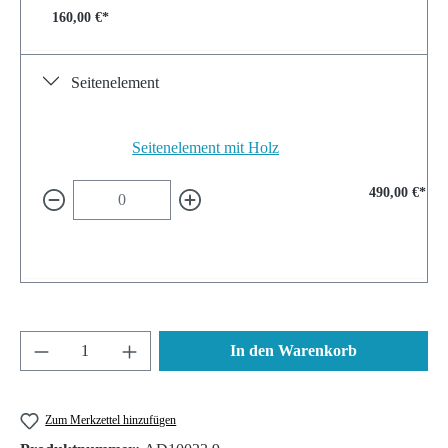
160,00 €*
Seitenelement
Seitenelement mit Holz
490,00 €*
Produkt Anzahl: Gib den gewünschten Wert ein 
In den Warenkorb
Zum Merkzettel hinzufügen