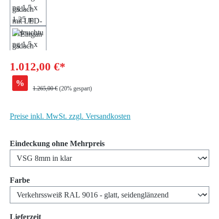
1.012,00 €*
%
Regulärer Preis:
1.265,00 €
(20% gespart)
Preise inkl. MwSt. zzgl. Versandkosten
auswählen
Eindeckung ohne Mehrpreis
auswählen
Farbe
auswählen
Lieferzeit