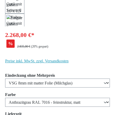
2.268,00 €*
%
Regulärer Preis:
2.835,00 €
(20% gespart)
Preise inkl. MwSt. zzgl. Versandkosten
auswählen
Eindeckung ohne Mehrpreis
auswählen
Farbe
auswählen
Lieferzeit