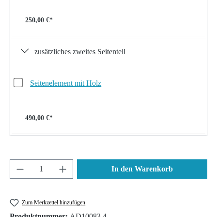
250,00 €*
zusätzliches zweites Seitenteil
Seitenelement mit Holz
490,00 €*
Produkt Anzahl: Gib den gewünschten Wert ein 
In den Warenkorb
Zum Merkzettel hinzufügen
Produktnummer:
AD10083.4