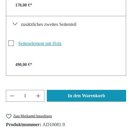
170,00 €*
zusätzliches zweites Seitenteil
Seitenelement mit Holz
490,00 €*
Produkt Anzahl: Gib den gewünschten Wert ein 
In den Warenkorb
Zum Merkzettel hinzufügen
Produktnummer:
AD10081.9