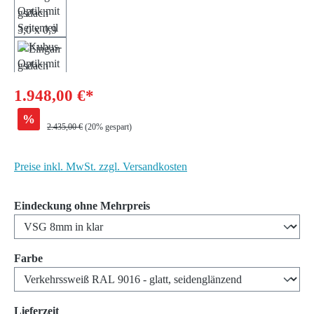
1.948,00 €*
%
Regulärer Preis:
2.435,00 €
(20% gespart)
Preise inkl. MwSt. zzgl. Versandkosten
auswählen
Eindeckung ohne Mehrpreis
auswählen
Farbe
auswählen
Lieferzeit