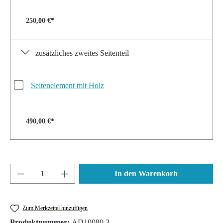
250,00 €*
zusätzliches zweites Seitenteil
Seitenelement mit Holz
490,00 €*
Produkt Anzahl: Gib den gewünschten Wert ein 
In den Warenkorb
Zum Merkzettel hinzufügen
Produktnummer:
AD10080.3