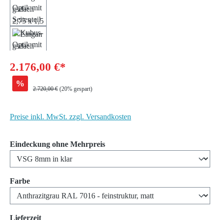
2.176,00 €*
%
Regulärer Preis:
2.720,00 €
(20% gespart)
Preise inkl. MwSt. zzgl. Versandkosten
auswählen
Eindeckung ohne Mehrpreis
auswählen
Farbe
auswählen
Lieferzeit