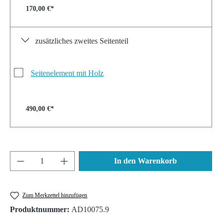
170,00 €*
zusätzliches zweites Seitenteil
Seitenelement mit Holz
490,00 €*
Produkt Anzahl: Gib den gewünschten Wert ein 
In den Warenkorb
Zum Merkzettel hinzufügen
Produktnummer:
AD10075.9