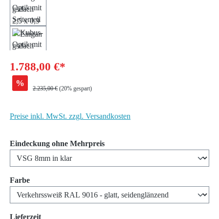
1.788,00 €*
%
Regulärer Preis:
2.235,00 €
(20% gespart)
Preise inkl. MwSt. zzgl. Versandkosten
auswählen
Eindeckung ohne Mehrpreis
auswählen
Farbe
auswählen
Lieferzeit