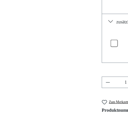
zusätz
Produkt A
Zum Merkzett
Produktnum