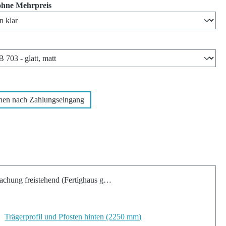
auswählen
ohne Mehrpreis
len
wählen
hen nach Zahlungseingang
chung freistehend (Fertighaus geeignet)
Trägerprofil und Pfosten hinten (2250 mm)