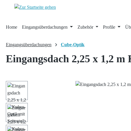
 Hauptinhalt springen
Zur Suche springen
Zur Hauptnavigation springen
Home
Eingangsüberdachungen
Zubehör
Profile
Üb
Eingangsüberdachungen
Cube-Optik
Eingangsdach 2,25 x 1,2 m 
Bildergalerie überspringen