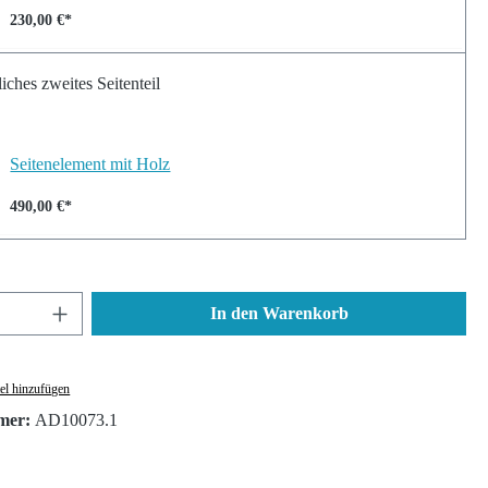
230,00 €*
liches zweites Seitenteil
Seitenelement mit Holz
490,00 €*
nzahl: Gib den gewünschten Wert ein oder ben
In den Warenkorb
el hinzufügen
mer:
AD10073.1