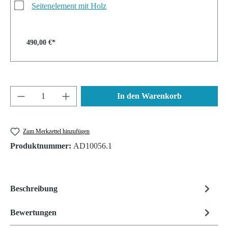
Seitenelement mit Holz
490,00 €*
Produkt Anzahl: Gib den gewünschten Wert ein 
In den Warenkorb
Zum Merkzettel hinzufügen
Produktnummer:
AD10056.1
Beschreibung
Bewertungen