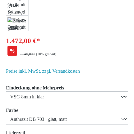
1.472,00 €*
%
Regulärer Preis:
1.840,00 €
(20% gespart)
Preise inkl. MwSt. zzgl. Versandkosten
auswählen
Eindeckung ohne Mehrpreis
auswählen
Farbe
auswählen
Lieferzeit