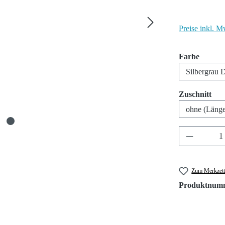
Preise inkl. M
auswäh
Farbe
aus
Zuschnitt
Produkt A
Zum Merkzett
Produktnum