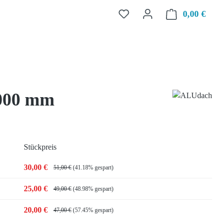
0,00 €
Ware
1000 mm
Stückpreis
30,00 €
51,00 €
(41.18% gespart)
25,00 €
49,00 €
(48.98% gespart)
20,00 €
47,00 €
(57.45% gespart)