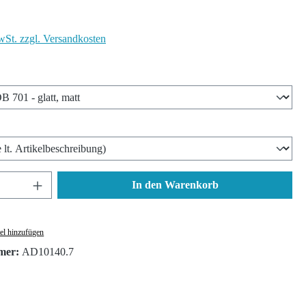
wSt. zzgl. Versandkosten
len
wählen
nzahl: Gib den gewünschten Wert ein oder ben
In den Warenkorb
el hinzufügen
mer:
AD10140.7