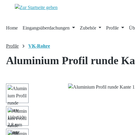
 Hauptinhalt springen
Zur Suche springen
Zur Hauptnavigation springen
Home
Eingangsüberdachungen
Zubehör
Profile
Üb
Profile
VK-Rohre
Aluminium Profil runde K
Bildergalerie überspringen