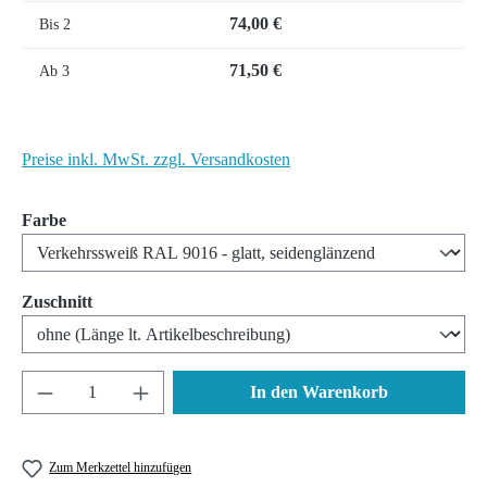
74,00 €
Bis
2
71,50 €
Ab
3
Preise inkl. MwSt. zzgl. Versandkosten
auswählen
Farbe
auswählen
Zuschnitt
Produkt Anzahl: Gib den gewünschten Wert ein 
In den Warenkorb
Zum Merkzettel hinzufügen