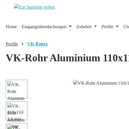
 Hauptinhalt springen
Zur Suche springen
Zur Hauptnavigation springen
Home
Eingangsüberdachungen
Zubehör
Profile
Üb
Profile
VK-Rohre
VK-Rohr Aluminium 110x1
Bildergalerie überspringen