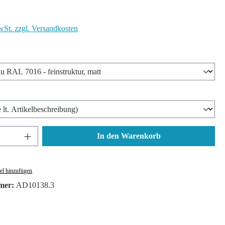
wSt. zzgl. Versandkosten
len
wählen
nzahl: Gib den gewünschten Wert ein oder ben
In den Warenkorb
el hinzufügen
mer:
AD10138.3