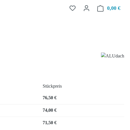
0,00 €
Ware
Stückpreis
76,50 €
74,00 €
71,50 €