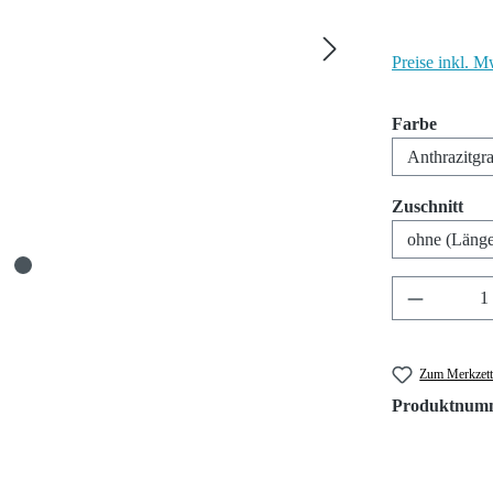
Preise inkl. M
auswäh
Farbe
aus
Zuschnitt
Produkt A
Zum Merkzett
Produktnum