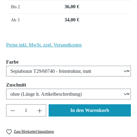
36,00 €
Bis
2
34,00 €
Ab
3
Preise inkl. MwSt. zzgl. Versandkosten
auswählen
Farbe
auswählen
Zuschnitt
Produkt Anzahl: Gib den gewünschten Wert ein 
In den Warenkorb
Zum Merkzettel hinzufügen