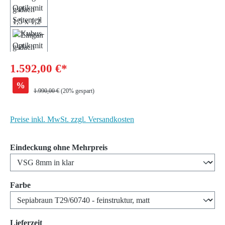
1.592,00 €*
%
Regulärer Preis:
1.990,00 €
(20% gespart)
Preise inkl. MwSt. zzgl. Versandkosten
auswählen
Eindeckung ohne Mehrpreis
auswählen
Farbe
auswählen
Lieferzeit