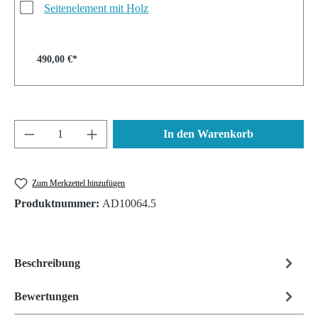
Seitenelement mit Holz
490,00 €*
Produkt Anzahl: Gib den gewünschten Wert ein 
In den Warenkorb
Zum Merkzettel hinzufügen
Produktnummer:
AD10064.5
Beschreibung
Bewertungen